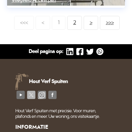
Vliegveld Antwerpen
<<<
<
1
2
>
>>>
Deel pagina op:
Hout Verf Spuiten
Hout Verf Spuiten met precisie. Voor muren,
plafonds en meer. Uw woning, ons visitekaartje.
INFORMATIE