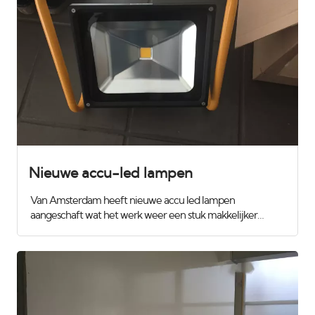
contact kijk eens op onze website :
www.vanamsterdam.com
Nieuwe accu-led lampen
Van Amsterdam heeft nieuwe accu led lampen
aangeschaft wat het werk weer een stuk makkelijker
maakt. Wij gebruiken deze om de wanden te controleren
met strijklicht zodat we zeker weten dat alles superstrak
wordt. Ook tijdens het spuiten loopt er iemand mee met
de lamp zodat we niets missen. Het zijn daglicht lampen
zodat we ook geen verassingen met kleur hebben. Slechts
50 watt dus erg zuinig voor de klant, veilig omdat ze koud