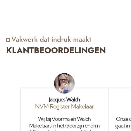
Vakwerk dat indruk maakt
KLANTBEOORDELINGEN
Jacques Walch
NVM Register Makelaar
Wij bij Voorma en Walch
Onze o
Makelaars in het Gooi zijn enorm
gaat in