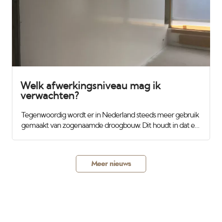
blijven. De lichtopbrengst is vergelijkbaar met een
traditionele 1000 watt bouwlamp.
Welk afwerkingsniveau mag ik
verwachten?
Tegenwoordig wordt er in Nederland steeds meer gebruik
gemaakt van zogenaamde droogbouw. Dit houdt in dat er
niet meer gemetseld en traditioneel gestukadoord wordt,
maar dat er gipsplaten worden gemonteerd op houten of
aluminimum regels en daarna worden de gaten en
Meer nieuws
gleuven dicht gesmeerd. Op het eerste gezicht ziet dit er
best wel strak uit. Als er niets wordt afgesproken zal de
aannemer dit op kwaliteitsniveau C mogen afleveren of
ook wel genoemd behangklaar. Als dit geschilderd of
gespoten gaat worden zal het altijd een aftekening geven