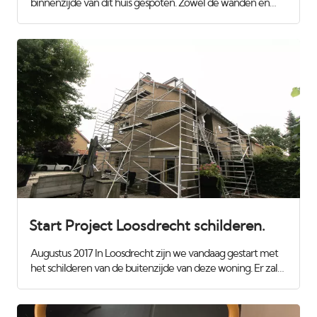
binnenzijde van dit huis gespoten. Zowel de wanden en
plafonds als het houtwerk met de trappen erbij. Nu was het
tijd voor de buitenzijde. Het gevel-hout is onderhoudsvrij
maar de lijsten moesten nog wel rondom geschilrd
worden.
Start Project Loosdrecht schilderen.
Augustus 2017 In Loosdrecht zijn we vandaag gestart met
het schilderen van de buitenzijde van deze woning. Er zal
wat houtrot worden verwijderd en gerepareerd met
epoxy volgens het Repair Care systeem. Eerst alles
steigeren zodat we er goed bij kunnen. Voor meer info of