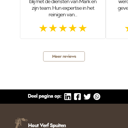
blij met de diensten van Mark en
werd
zijn team. Hun expertise in het
gevel
reinigen van...
Meer reviews
Deel pagina op:
Hout Verf Spuiten