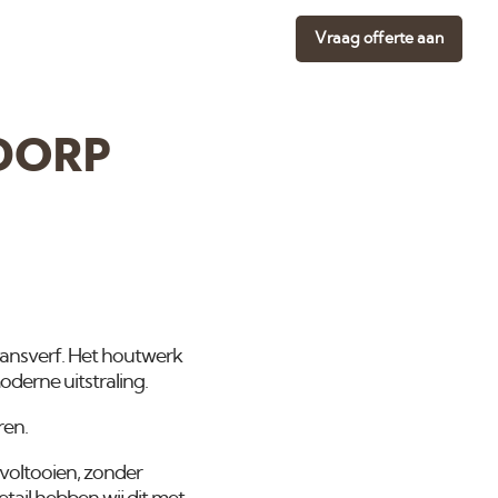
Vraag offerte aan
DORP
lansverf. Het houtwerk
derne uitstraling.
ren.
voltooien, zonder