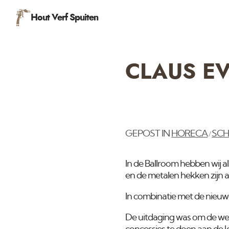
Hout Verf Spuiten
CLAUS E
GEPOST IN
HORECA
SCH
/
In de Ballroom hebben wij 
en de metalen hekken zijn 
In combinatie met de nieuwe
De uitdaging was om de we