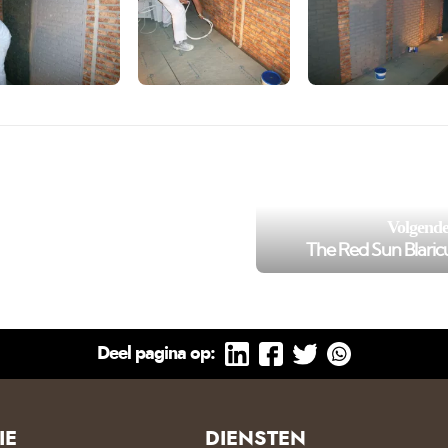
/var/www/murenspuiten.n
102
on line
');">
Volgende
The Red Sun Blari
Deel pagina op:
IE
DIENSTEN