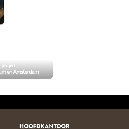
l/private/cache/smarty/_compiled/e43e047bfb236199e282448
 project
cum en Amsterdam
HOOFDKANTOOR