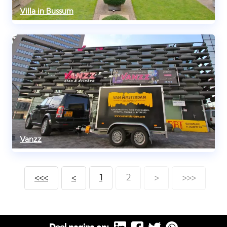
Villa in Bussum
Vanzz
<<<
<
1
2
>
>>>