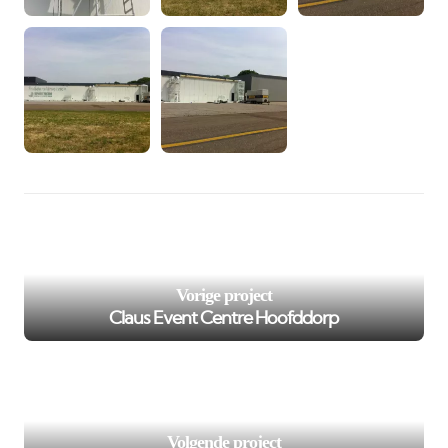
/var/www/murenspuiten.nl/private/cache/smarty/_compi
98
on line
');">
Vorige project
Claus Event Centre Hoofddorp
/var/www/murenspuiten.nl/private/cache/smarty/_compi
102
on line
');">
Volgende project