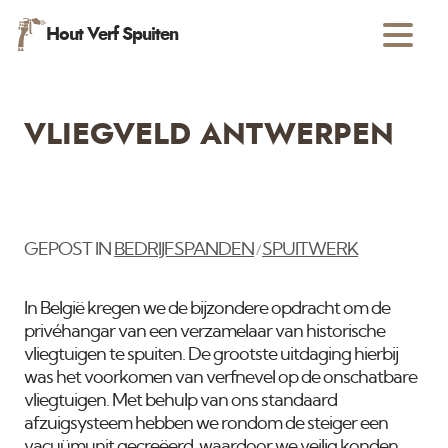
Hout Verf Spuiten
VLIEGVELD ANTWERPEN
GEPOST IN
BEDRIJFSPANDEN
SPUITWERK
/
In België kregen we de bijzondere opdracht om de
privéhangar van een verzamelaar van historische
vliegtuigen te spuiten. De grootste uitdaging hierbij
was het voorkomen van verfnevel op de onschatbare
vliegtuigen. Met behulp van ons standaard
afzuigsysteem hebben we rondom de steiger een
vacuümunit gecreëerd, waardoor we veilig konden