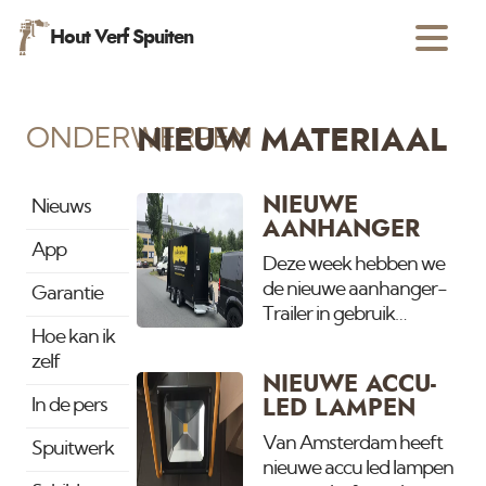
Hout Verf Spuiten
ONDERWERPEN
NIEUW MATERIAAL
NIEUWE
Nieuws
AANHANGER
App
Deze week hebben we
de nieuwe aanhanger-
Garantie
Trailer in gebruik
Hoe kan ik
genomen. Omdat het
zelf
steeds drukker wordt en
NIEUWE ACCU-
wij op meerdere grote
In de pers
LED LAMPEN
projecten tegelijk
werken was er behoefde
Van Amsterdam heeft
Spuitwerk
aan eentje extra.
nieuwe accu led lampen