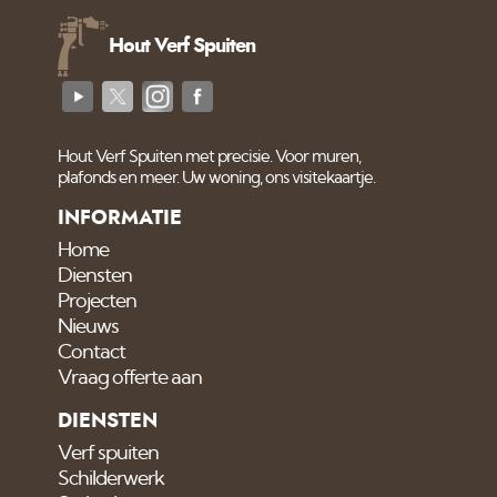
Stralen -
steeds vaker voorkomt.
Luchtgommen.
Klik hier om de video te
Hout Verf Spuiten
zien.
Hout Verf Spuiten met precisie. Voor muren,
plafonds en meer. Uw woning, ons visitekaartje.
INFORMATIE
Home
Diensten
Projecten
Nieuws
Contact
Vraag offerte aan
DIENSTEN
Verf spuiten
Schilderwerk